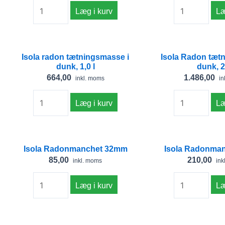
B:
antal
Læ
Læg i kurv
2m
x
L:
Isola
Isola
Isola radon tætningsmasse i
Isola Radon tæt
40m
radon
Radon
dunk, 1,0 l
dunk, 2,
antal
tætningsmasse
tætningsmass
664,00
1.486,00
inkl. moms
in
i
i
dunk,
dunk,
Læg i kurv
Læ
1,0
2,5
l
l
antal
antal
Isola
Isola
Isola Radonmanchet 32mm
Isola Radonma
Radonmanchet
Radonmanche
85,00
210,00
inkl. moms
ink
32mm
50mm
antal
antal
Læg i kurv
Læ
Isola
Isola