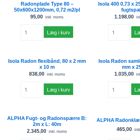
Radonplade Type 80 –
Isola 400 0,73 x 
50x600x1200mm, 0,72 m2/pl
fugtspæ
95,00
1.198,00
inkl. moms
in
Læg i kurv
Læ
Isola
Isola
Isola Radon flexibånd, 80 x 2 mm
Isola Radon saml
Radon
Radon
x 10 m
mm x 2
flexibånd,
samlebånd,
838,00
1.035,00
inkl. moms
in
80
60
x
x
Læg i kurv
Læ
2
1
mm
mm
x
x
ALPHA
ALPHA
ALPHA Fugt- og Radonspærre B:
10
25
Fugt-
Radonklæber
ALPHA Radonklæb
2m x L: 40m
m
m
og
Grå
465,00
ink
2.345,00
inkl. moms
antal
antal
Radonspærre
600ml