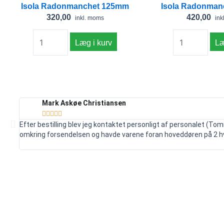
Isola Radonmanchet 125mm
Isola Radonman
Radonmanchet
Radonmanche
320,00
420,00
inkl. moms
ink
125mm
160mm
antal
antal
Læg i kurv
Læ
Mark Askøe Christiansen





Efter bestilling blev jeg kontaktet personligt af personalet (Tom
omkring forsendelsen og havde varene foran hoveddøren på 2 h