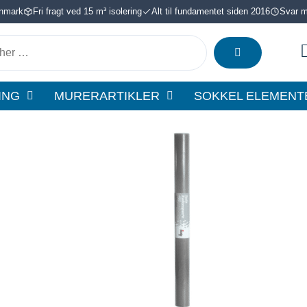
anmark
Fri fragt ved 15 m³ isolering
Alt til fundamentet siden 2016
Svar ma
ING
MURERARTIKLER
SOKKEL ELEMENT
Isola
400
4,0
x
15
m
radon-
og
fugtspærre
antal