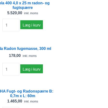
ola 400 4,0 x 25 m radon- og
fugtspærre
5.520,00
inkl. moms
Læg i kurv
Isola
Radon
ola Radon fugemasse, 300 ml
fugemasse,
178,00
inkl. moms
300
ml
Læg i kurv
antal
ALPHA
HA Fugt- og Radonspærre B:
Fugt-
0,7m x L: 60m
og
1.465,00
inkl. moms
Radonspærre