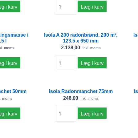
25m
g i kurv
Læg i kurv
antal
Isola
ningsmasse i
Isola A 200 radonbrønd, 200 m²,
I
A
5 l
123,5 x 650 mm
e
200
2.138,00
kl. moms
inkl. moms
radonbrønd,
200
g i kurv
Læg i kurv
m²,
123,5
x
Isola
nchet 50mm
Isola Radonmanchet 75mm
I
650
t
Radonmanchet
246,00
l. moms
inkl. moms
mm
75mm
antal
antal
g i kurv
Læg i kurv