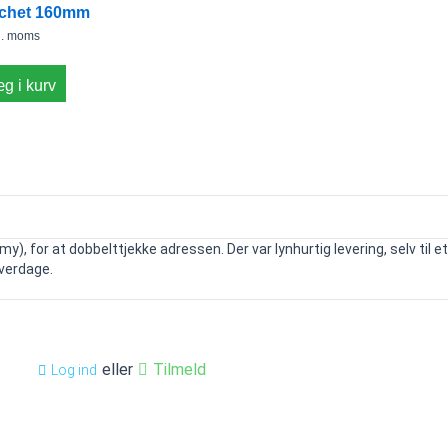
chet 160mm
t
l. moms
g i kurv
my), for at dobbelttjekke adressen. Der var lynhurtig levering, selv til 
verdage.
eller
Tilmeld
Log ind