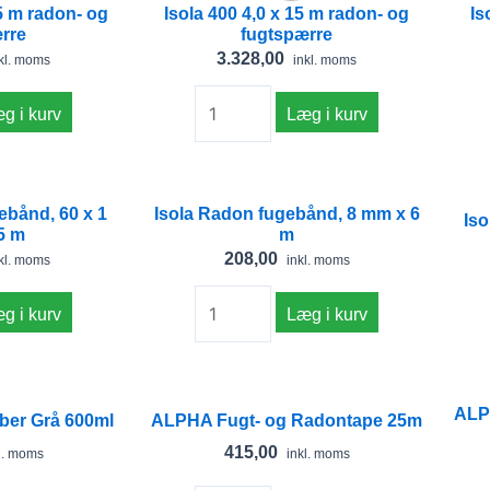
25 m radon- og
Isola 400 4,0 x 15 m radon- og
Is
rre
fugtspærre
3.328,00
kl. moms
inkl. moms
g i kurv
Læg i kurv
Isola
ebånd, 60 x 1
Isola Radon fugebånd, 8 mm x 6
Radon
Is
5 m
m
fugebånd,
208,00
kl. moms
inkl. moms
8
mm
g i kurv
Læg i kurv
x
6
m
ALPHA
ALP
antal
Fugt-
er Grå 600ml
ALPHA Fugt- og Radontape 25m
og
415,00
l. moms
inkl. moms
Radontape