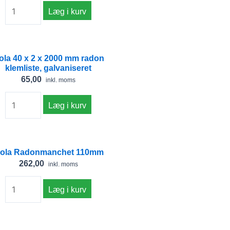
B:
Læg i kurv
0,7m
x
L:
Isola
sola 40 x 2 x 2000 mm radon
60m
40
klemliste, galvaniseret
antal
x
65,00
inkl. moms
2
x
Læg i kurv
2000
mm
radon
Isola
sola Radonmanchet 110mm
klemliste,
Radonmanchet
262,00
inkl. moms
galvaniseret
110mm
antal
antal
Læg i kurv