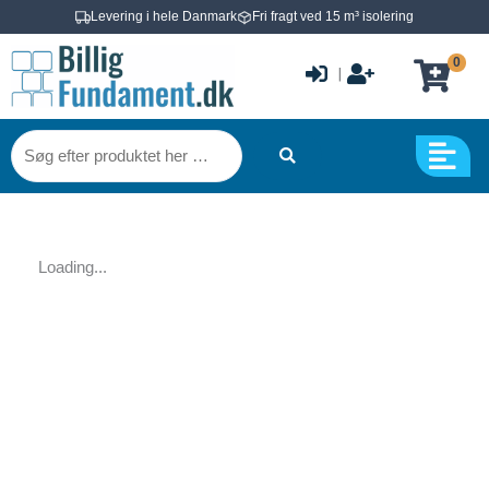
Gå
Levering i hele Danmark
Fri fragt ved 15 m³ isolering
til
0
indholdet
|
Søg
efter
produktet
her
…
Loading...