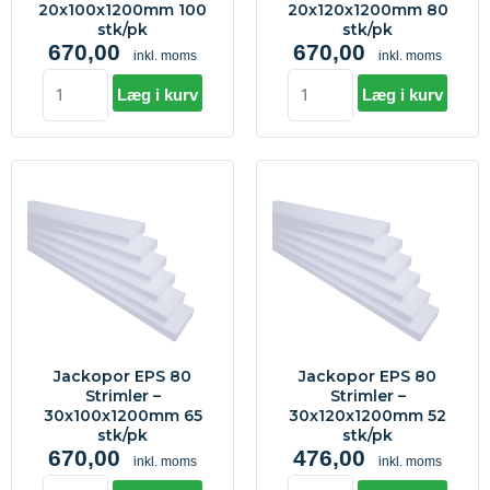
20x100x1200mm 100
20x120x1200mm 80
stk/pk
stk/pk
670,00
670,00
inkl. moms
inkl. moms
Læg i kurv
Læg i kurv
Jackopor
Jackopor
EPS
EPS
80
80
Strimler
Strimler
-
-
30x100x1200mm
30x120x1200mm
65
52
stk/pk
stk/pk
Jackopor EPS 80
Jackopor EPS 80
antal
antal
Strimler –
Strimler –
30x100x1200mm 65
30x120x1200mm 52
stk/pk
stk/pk
670,00
476,00
inkl. moms
inkl. moms