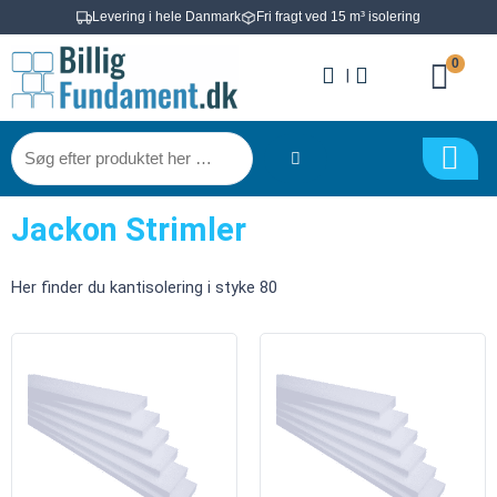
Gå
Levering i hele Danmark
Fri fragt ved 15 m³ isolering
til
0
indholdet
|
Søg
efter
produktet
Jackon Strimler
her
…
Her finder du kantisolering i styke 80
Jackopor
Jackopor
EPS
EPS
80
80
Strimler
Strimler
-
-
10x100x1200mm
15x100x1200mm