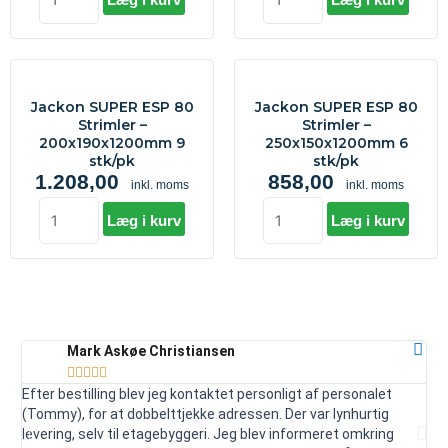
8
12
stk/pk
stk/pk
antal
antal
Jackon
Jackon
SUPER
SUPER
Jackon SUPER ESP 80
Jackon SUPER ESP 80
ESP
ESP
Strimler –
Strimler –
200x190x1200mm 9
250x150x1200mm 6
80
80
stk/pk
stk/pk
Strimler
Strimler
1.208,00
858,00
inkl. moms
inkl. moms
-
-
200x190x1200mm
250x150x1200mm
Læg i kurv
Læg i kurv
9
6
stk/pk
stk/pk
antal
antal
Mark Askøe Christiansen





Efter bestilling blev jeg kontaktet personligt af personalet
Ser
(Tommy), for at dobbelttjekke adressen. Der var lynhurtig
vej
levering, selv til etagebyggeri. Jeg blev informeret omkring
ud