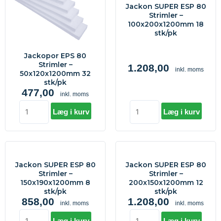
Jackon SUPER ESP 80
-
Strimler
Strimler –
50x120x1200mm
-
100x200x1200mm 18
stk/pk
32
100x200x1200mm
stk/pk
18
Jackopor EPS 80
antal
stk/pk
Strimler –
1.208,00
inkl. moms
antal
50x120x1200mm 32
stk/pk
477,00
inkl. moms
Læg i kurv
Læg i kurv
Jackon
Jackon
SUPER
SUPER
Jackon SUPER ESP 80
Jackon SUPER ESP 80
ESP
ESP
Strimler –
Strimler –
150x190x1200mm 8
200x150x1200mm 12
80
80
stk/pk
stk/pk
Strimler
Strimler
858,00
1.208,00
inkl. moms
inkl. moms
-
-
150x190x1200mm
200x150x1200mm
Læg i kurv
Læg i kurv