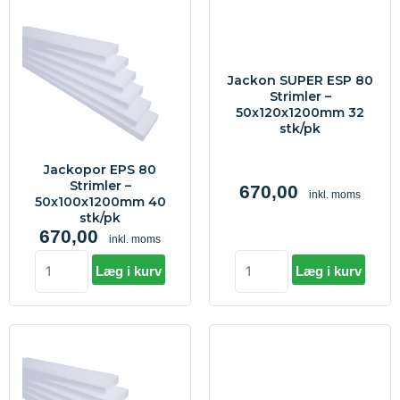
Jackopor
Jackon
EPS
SUPER
80
ESP
Strimler
80
Jackon SUPER ESP 80
-
Strimler
Strimler –
50x100x1200mm
-
50x120x1200mm 32
stk/pk
40
50x120x1200mm
stk/pk
32
Jackopor EPS 80
antal
stk/pk
Strimler –
670,00
inkl. moms
antal
50x100x1200mm 40
stk/pk
670,00
inkl. moms
Læg i kurv
Læg i kurv
Jackopor
Jackon
EPS
SUPER
80
ESP
Strimler
80