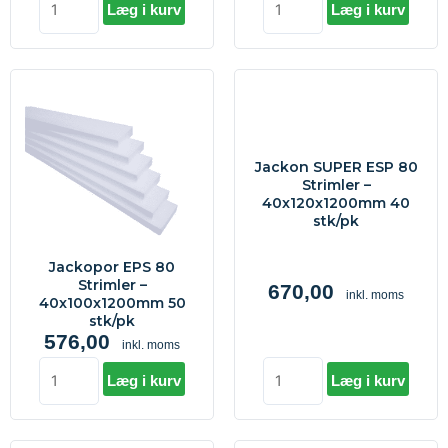
Læg i kurv
Læg i kurv
Jackopor
Jackon
EPS
SUPER
80
ESP
Strimler
80
Jackon SUPER ESP 80
-
Strimler
Strimler –
40x100x1200mm
-
40x120x1200mm 40
stk/pk
50
40x120x1200mm
stk/pk
40
Jackopor EPS 80
antal
stk/pk
Strimler –
670,00
inkl. moms
antal
40x100x1200mm 50
stk/pk
576,00
inkl. moms
Læg i kurv
Læg i kurv