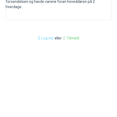
forsendelsen og havde varene foran hoveddøren på 2
mai
hverdage.
je
anb
eller
Tilmeld
Log ind
Kontakt os
Billigfundament
info@billigfundament.dk
Om Billigfundament
CVR-nr: 32883680
Bruger login
Kontakt side
Salgs & leveringsbetingelser