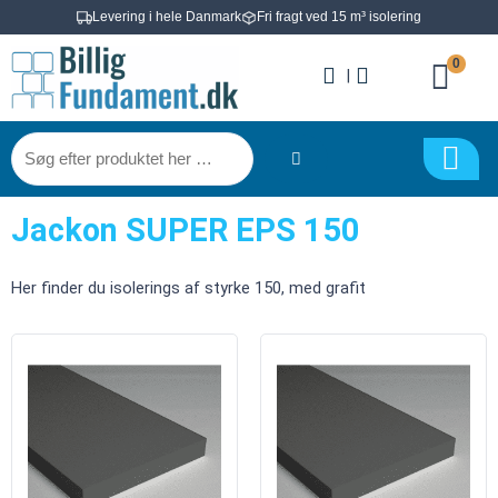
Gå
Levering i hele Danmark
Fri fragt ved 15 m³ isolering
til
0
indholdet
|
Søg
efter
produktet
Jackon SUPER EPS 150
her
…
Her finder du isolerings af styrke 150, med grafit
Jackon
Jackon
SUPER
SUPER
EPS
EPS
150
150
-
-
50x600x1200mm
100x600x1200mm