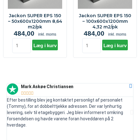
8,64
4,32
m2/pk
m2/pk
Jackon SUPER EPS 150
Jackon SUPER EPS 150
antal
antal
– 50x600x1200mm 8,64
– 100x600x1200mm
m2/pk
4,32 m2/pk
484,00
484,00
inkl. moms
inkl. moms
Læg i kurv
Læg i kurv
Mark Askøe Christiansen





Efter bestilling blev jeg kontaktet personligt af personalet
Ser
(Tommy), for at dobbelttjekke adressen. Der var lynhurtig
vej
levering, selv til etagebyggeri. Jeg blev informeret omkring
ud
forsendelsen og havde varene foran hoveddøren på 2
mai
hverdage.
je
anb