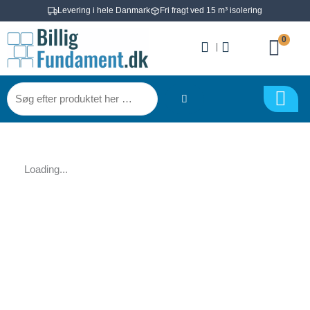
Gå
Levering i hele Danmark
Fri fragt ved 15 m³ isolering
til
0
indholdet
|
Søg
efter
produktet
her
…
Loading...