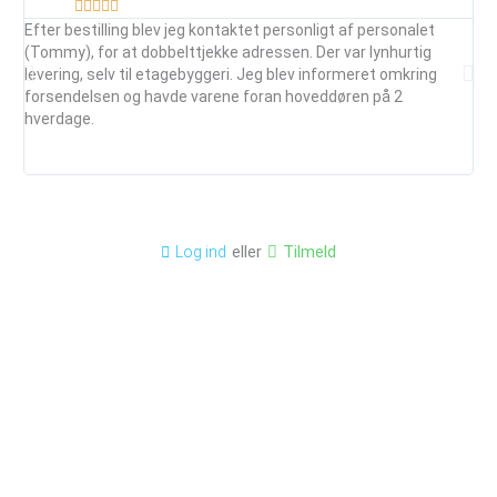





Efter bestilling blev jeg kontaktet personligt af personalet
Ser
(Tommy), for at dobbelttjekke adressen. Der var lynhurtig
vej
levering, selv til etagebyggeri. Jeg blev informeret omkring
ud
forsendelsen og havde varene foran hoveddøren på 2
mai
hverdage.
je
anb
eller
Tilmeld
Log ind
Kontakt os
Billigfundament
info@billigfundament.dk
Om Billigfundament
CVR-nr: 32883680