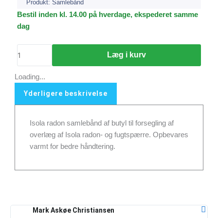
Produkt:
Samlebånd
Isola
Bestil inden kl. 14.00 på hverdage, ekspederet samme
Radon
dag
samlebånd,
60
Læg i kurv
x
1
Loading...
mm
Yderligere beskrivelse
x
25
m
Isola radon samlebånd af butyl til forsegling af
antal
overlæg af Isola radon- og fugtspærre. Opbevares
varmt for bedre håndtering.
Mark Askøe Christiansen