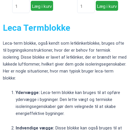
Læg i kurv
Læg i kurv
45x19x33cm
39x19x25cm
antal
antal
antal
Leca Termblokke
Leca-term blokke, også kendt som letklinkerblokke, bruges ofte
til bygningskonstruktioner, hvor der er behov for termisk
isolering. Disse blokke er lavet af letklinker, der er brændt ler med
lukkede luftlommer, hvilket giver dem gode isoleringsegenskaber.
Her er nogle situationer, hvor man typisk bruger leca-term
blokke:
Ydervægge:
Leca-term blokke kan bruges til at opføre
ydervægge i bygninger. Den lette vægt og termiske
isoleringsegenskaber gør dem velegnede til at skabe
energieffektive bygninger.
Indvendige vægge:
Disse blokke kan også bruges til at