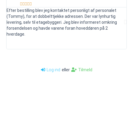





Efter bestilling blev jeg kontaktet personligt af personalet
Ser
(Tommy), for at dobbelttjekke adressen. Der var lynhurtig
vej
levering, selv til etagebyggeri. Jeg blev informeret omkring
ud
forsendelsen og havde varene foran hoveddøren på 2
mai
hverdage.
je
anb
eller
Tilmeld
Log ind
Kontakt os
Billigfundament
info@billigfundament.dk
Om Billigfundament