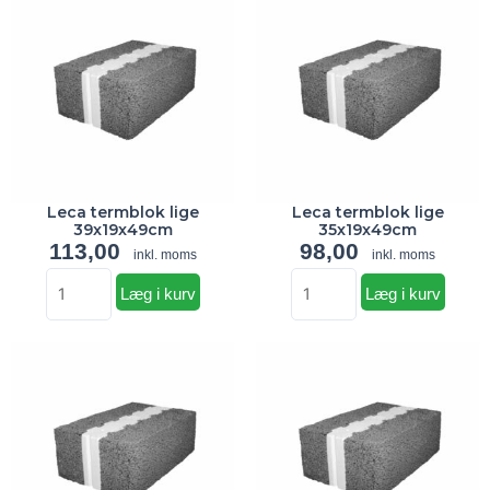
termblok
termblok
lige
lige
39x19x49cm
35x19x49cm
antal
antal
Leca termblok lige
Leca termblok lige
39x19x49cm
35x19x49cm
113,00
98,00
inkl. moms
inkl. moms
Læg i kurv
Læg i kurv
Leca
Leca
termblok
termblok
lige
lige
33x19x49cm
45x19x49cm
antal
-
20stk/pal