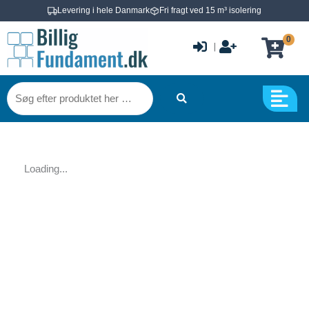
Gå
Levering i hele Danmark
Fri fragt ved 15 m³ isolering
til
0
indholdet
|
Søg
efter
produktet
her
…
Loading...