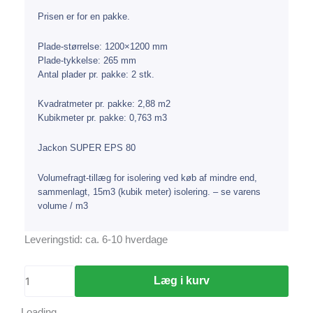
Prisen er for en pakke.
Plade-størrelse: 1200×1200 mm
Plade-tykkelse: 265 mm
Antal plader pr. pakke: 2 stk.
Kvadratmeter pr. pakke: 2,88 m2
Kubikmeter pr. pakke: 0,763 m3
Jackon SUPER EPS 80
Volumefragt-tillæg for isolering ved køb af mindre end,
sammenlagt, 15m3 (kubik meter) isolering. – se varens
volume / m3
Jackon
Leveringstid: ca. 6-10 hverdage
SUPER
EPS
Læg i kurv
80
-
Loading...