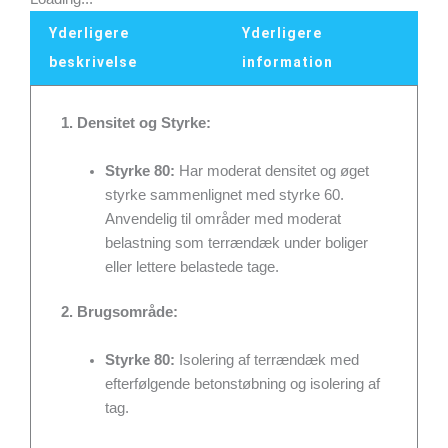
265x1200x1200mm
Yderligere
Yderligere
2,88
m2/pk
beskrivelse
information
antal
1. Densitet og Styrke:
Styrke 80:
Har moderat densitet og øget
styrke sammenlignet med styrke 60.
Anvendelig til områder med moderat
belastning som terrændæk under boliger
eller lettere belastede tage.
2. Brugsområde:
Styrke 80:
Isolering af terrændæk med
efterfølgende betonstøbning og isolering af
tag.