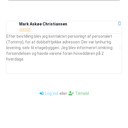
Mark Askøe Christiansen





Efter bestilling blev jeg kontaktet personligt af personalet
Ser
(Tommy), for at dobbelttjekke adressen. Der var lynhurtig
vej
levering, selv til etagebyggeri. Jeg blev informeret omkring
ud
forsendelsen og havde varene foran hoveddøren på 2
mai
hverdage.
je
anb
eller
Tilmeld
Log ind