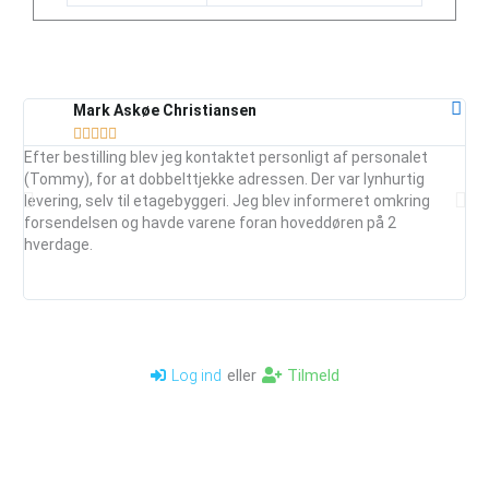
Mark Askøe Christiansen





Efter bestilling blev jeg kontaktet personligt af personalet
Ser
(Tommy), for at dobbelttjekke adressen. Der var lynhurtig
vej
levering, selv til etagebyggeri. Jeg blev informeret omkring
ud
forsendelsen og havde varene foran hoveddøren på 2
mai
hverdage.
je
anb
eller
Tilmeld
Log ind