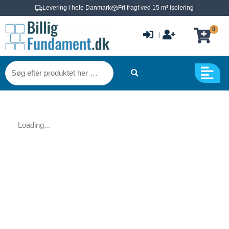
Gå
Levering i hele Danmark
Fri fragt ved 15 m³ isolering
til
0
indholdet
|
Søg
efter
produktet
her
…
Loading...