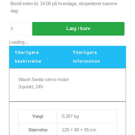
Wavin
Bestil inden kl. 14.00 på hverdage, ekspederet samme
Sentio
dag
servo
motor
Læg i kurv
3-
punkt,
Loading...
24V
Yderligere
Yderligere
antal
beskrivelse
information
Wavin Sentio servo motor
3-punkt, 24V
Vægt
0,267 kg
Størrelse
120 × 80 × 95 cm