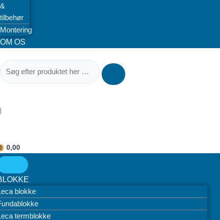
&
tilbehør
Montering
OM OS
|
0,00
0
BLOKKE
Leca blokke
Fundablokke
Leca termblokke