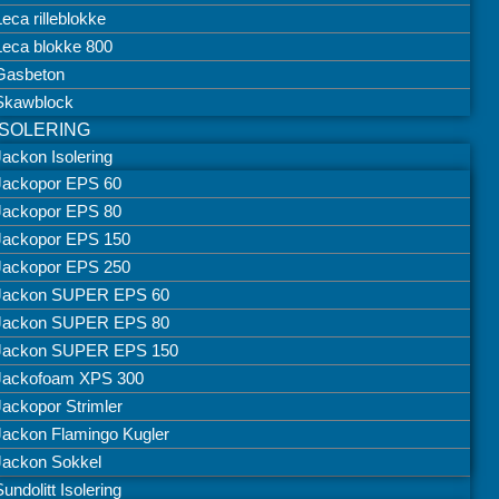
Leca rilleblokke
Leca blokke 800
Gasbeton
Skawblock
ISOLERING
Jackon Isolering
Jackopor EPS 60
Jackopor EPS 80
Jackopor EPS 150
Jackopor EPS 250
Jackon SUPER EPS 60
Jackon SUPER EPS 80
Jackon SUPER EPS 150
Jackofoam XPS 300
Jackopor Strimler
Jackon Flamingo Kugler
Jackon Sokkel
Sundolitt Isolering