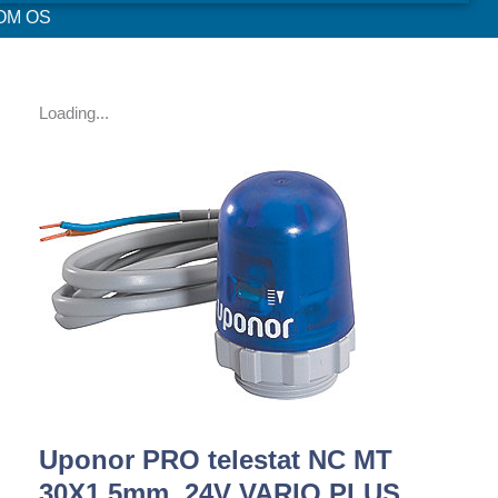
OM OS
Loading...
Uponor PRO telestat NC MT
30X1,5mm. 24V VARIO PLUS