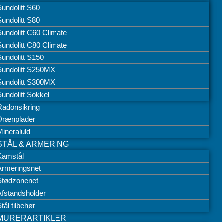
Sundolitt S60
Sundolitt S80
Sundolitt C60 Climate
Sundolitt C80 Climate
Sundolitt S150
Sundolitt S250MX
Sundolitt S300MX
Sundolitt Sokkel
Radonsikring
Drænplader
Mineraluld
STÅL & ARMERING
Kamstål
Armeringsnet
Stødzonenet
Afstandsholder
tål tilbehør
MURERARTIKLER