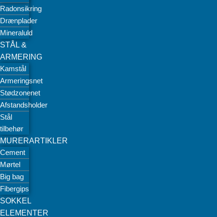
Radonsikring
Drænplader
Mineraluld
STÅL &
ARMERING
Kamstål
Armeringsnet
Stødzonenet
Afstandsholder
Stål
tilbehør
MURERARTIKLER
Cement
Mørtel
Big bag
Fibergips
SOKKEL
ELEMENTER