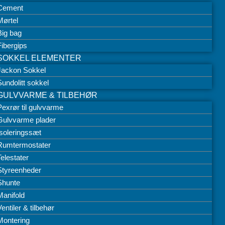
Cement
Mørtel
Big bag
Fibergips
SOKKEL ELEMENTER
Jackon Sokkel
Sundolitt sokkel
GULVVARME & TILBEHØR
Pexrør til gulvvarme
Gulvvarme plader
Isoleringssæt
Rumtermostater
Telestater
Styreenheder
Shunte
Manifold
entiler & tilbehør
Montering