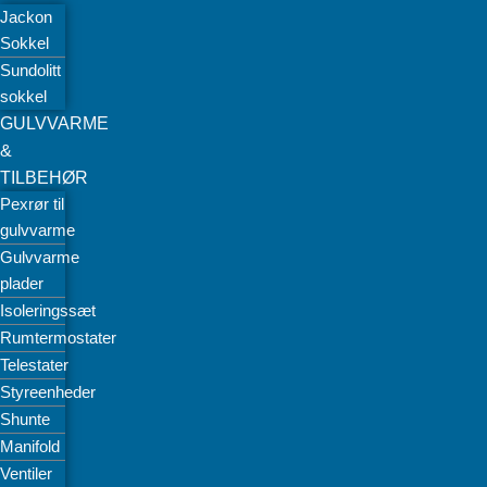
Jackon
Sokkel
Sundolitt
sokkel
GULVVARME
&
TILBEHØR
Pexrør til
gulvvarme
Gulvvarme
plader
Isoleringssæt
Rumtermostater
Telestater
Styreenheder
Shunte
Manifold
Ventiler