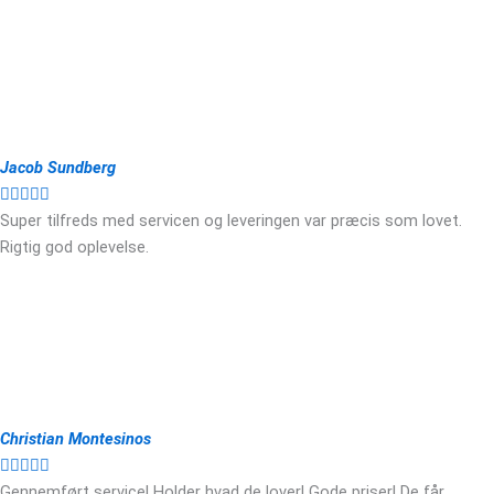
Jacob Sundberg





Super tilfreds med servicen og leveringen var præcis som lovet.
Rigtig god oplevelse.
Christian Montesinos





Gennemført service! Holder hvad de lover! Gode priser! De får