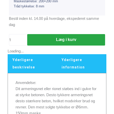
Maskestørrelse: 200×200 mm
Tråd tykkelse: 8 mm
Armeringsnet
Bestil inden kl. 14.00 på hverdage, ekspederet samme
med
dag
stødzone
-
Læg i kurv
5000x2350x200x8mm
antal
Loading...
Yderligere
Yderligere
beskrivelse
information
Anvendelse:
Dit armeringsnet eller rionet støbes ind i gulve for
at styrke betonen. Desto tykkere armeringsnet
desto stærkere beton, hvilket modvirker brud og
revner. Den mest solgte tykkelse er Ø6mm.
150mm maske.