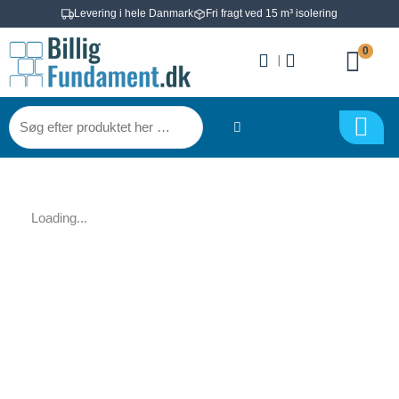
Gå
Levering i hele Danmark
Fri fragt ved 15 m³ isolering
til
0
indholdet
|
Søg
efter
produktet
her
…
Loading...