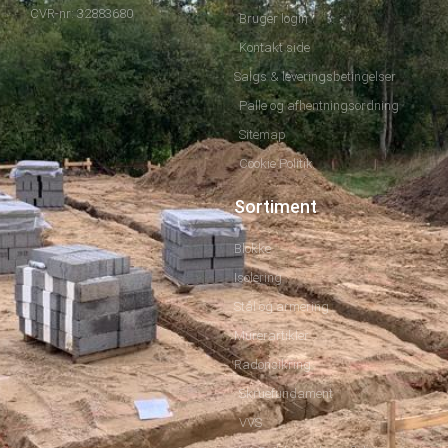
CVR-nr: 32883680
Bruger login
Kontakt side
Salgs & leveringsbetingelser
Palle og afhentningsordning
Sitemap
Cookie Politik
Sortiment
Blokke
Isolering
Stål og armering
Murerartikler
Radonsikring
Skruefundament
VVS