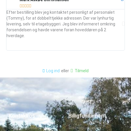





Efter bestilling blev jeg kontaktet personligt af personalet
Ser
(Tommy), for at dobbelttjekke adressen. Der var lynhurtig
vej
levering, selv til etagebyggeri. Jeg blev informeret omkring
ud
forsendelsen og havde varene foran hoveddøren på 2
mai
hverdage.
je
anb
eller
Tilmeld
Log ind
Kontakt os
Billigfundament
info@billigfundament.dk
Om Billigfundament