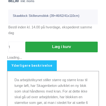
881,00
inkl. moms
Skawblock Skillerumsblok (39×46/62/41x110cm)
Skawblock
Bestil inden kl. 14.00 på hverdage, ekspederet samme
Skillerumsblok
dag
(39x46/62/41x110cm)
antal
Læg i kurv
Loading...
Yderligere beskrivelse
Da arbejdstilsynet stiller større og større krav til
tunge løft, har Skagenbeton udviklet en ny blok
som skal håndteres med kran. For at dette ikke
skal gå ud over arbejdstiden, har blokken en
størrelse som gør, at man i stedet for at sætte 6