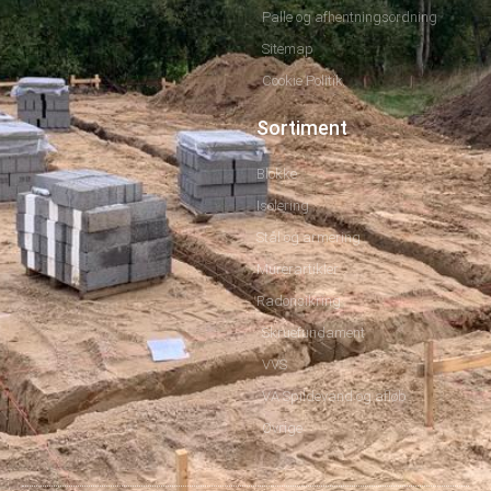
Palle og afhentningsordning
Sitemap
Cookie Politik
Sortiment
Blokke
Isolering
Stål og armering
Murerartikler
Radonsikring
Skruefundament
VVS
VA Spildevand og afløb
Øvrige