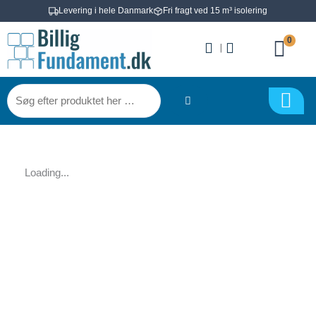
Gå
Levering i hele Danmark
Fri fragt ved 15 m³ isolering
til
0
indholdet
|
Søg
efter
produktet
her
…
Loading...