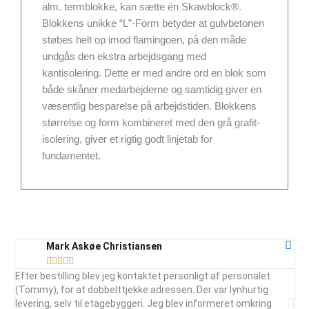
alm. termblokke, kan sætte én Skawblock®.
Blokkens unikke “L”-Form betyder at gulvbetonen
støbes helt op imod flamingoen, på den måde
undgås den ekstra arbejdsgang med
kantisolering. Dette er med andre ord en blok som
både skåner medarbejderne og samtidig giver en
væsentlig besparelse på arbejdstiden. Blokkens
størrelse og form kombineret med den grå grafit-
isolering, giver et rigtig godt linjetab for
fundamentet.
Mark Askøe Christiansen





Efter bestilling blev jeg kontaktet personligt af personalet
Ser
(Tommy), for at dobbelttjekke adressen. Der var lynhurtig
vej
levering, selv til etagebyggeri. Jeg blev informeret omkring
ud