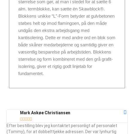
størrelse som gør, at man i stedet for at sætte 6
alm. termblokke, kan sætte én Skawblock®.
Blokkens unikke “L”-Form betyder at gulvbetonen
støbes helt op imod flamingoen, på den måde
undgås den ekstra arbejdsgang med
kantisolering. Dette er med andre ord en blok som
både skåner medarbejderne og samtidig giver en
væsentlig besparelse på arbejdstiden. Blokkens
størrelse og form kombineret med den grå grafit-
isolering, giver et rigtig godt linjetab for
fundamentet.
Mark Askøe Christiansen





Efter bestilling blev jeg kontaktet personligt af personalet
Ser
(Tommy), for at dobbelttjekke adressen. Der var lynhurtig
vej