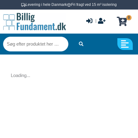
Gå
Levering i hele Danmark
Fri fragt ved 15 m³ isolering
til
0
indholdet
|
Søg
efter
produktet
her
…
Loading...