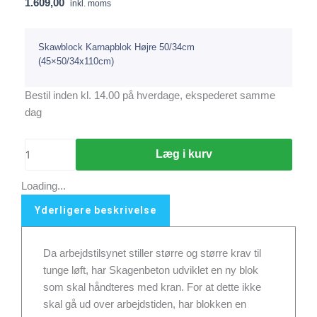
1.609,00
inkl. moms
Skawblock Karnapblok Højre 50/34cm
(45×50/34x110cm)
Skawblock
Bestil inden kl. 14.00 på hverdage, ekspederet samme
Karnapblok
dag
Højre
50/34cm
Læg i kurv
(45x50/34x110cm)
antal
Loading...
Yderligere beskrivelse
Da arbejdstilsynet stiller større og større krav til
tunge løft, har Skagenbeton udviklet en ny blok
som skal håndteres med kran. For at dette ikke
skal gå ud over arbejdstiden, har blokken en