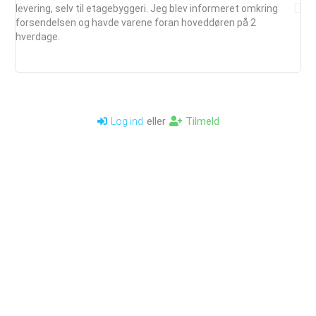
levering, selv til etagebyggeri. Jeg blev informeret omkring
ud
forsendelsen og havde varene foran hoveddøren på 2
mai
hverdage.
je
anb
eller
Tilmeld
Log ind
Kontakt os
Billigfundament
info@billigfundament.dk
Om Billigfundament
CVR-nr: 32883680
Bruger login
Kontakt side