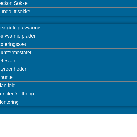
ackon Sokkel
undolitt sokkel
exrør til gulvvarme
ulvvarme plader
soleringssæt
umtermostater
elestater
tyreenheder
hunte
anifold
entiler & tilbehør
ontering