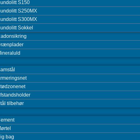
undolitt S150
undolitt S250MX
undolitt S300MX
undolitt Sokkel
adonsikring
rænplader
ineraluld
amstål
rmeringsnet
tødzonenet
fstandsholder
tål tilbehør
ement
ørtel
ig bag