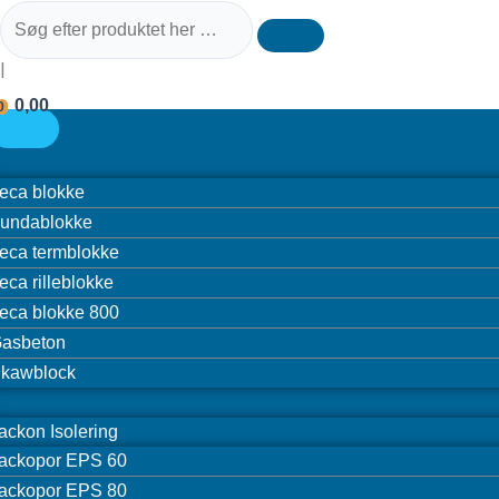
|
0,00
0
eca blokke
undablokke
eca termblokke
eca rilleblokke
eca blokke 800
asbeton
kawblock
ackon Isolering
ackopor EPS 60
ackopor EPS 80