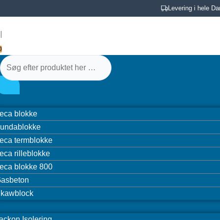
Gå
Levering i hele D
til
Søg
Søg
Skawblock
indholdet
|
efter
efter
Karnapblok
produktet
produktet
Højre
0
her
her
50/34cm
…
…
(33x50/34x110cm)
antal
eca blokke
undablokke
eca termblokke
eca rilleblokke
eca blokke 800
asbeton
kawblock
ackon Isolering