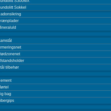
undolitt S300MX
undolitt Sokkel
adonsikring
rænplader
ineraluld
amstål
rmeringsnet
tødzonenet
fstandsholder
tål tilbehør
ement
ørtel
ig bag
ibergips