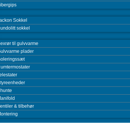
ibergips
ackon Sokkel
undolitt sokkel
exrør til gulvvarme
ulvvarme plader
soleringssæt
umtermostater
elestater
tyreenheder
hunte
anifold
entiler & tilbehør
ontering