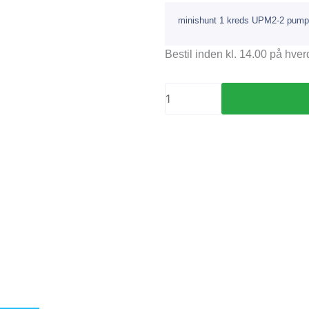
minishunt 1 kreds UPM2-2 pum
minishunt
Bestil inden kl. 14.00 på hv
1
kreds
UPM2-
2
pumpe
antal