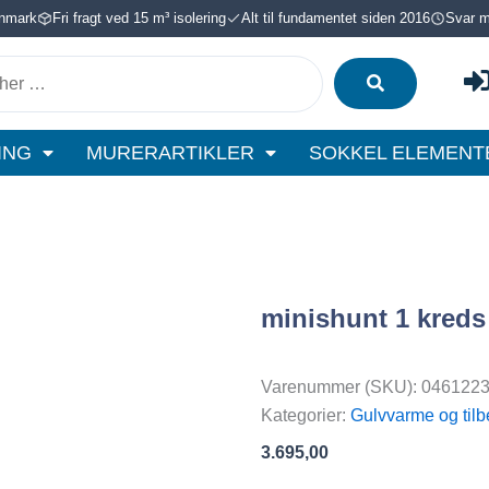
anmark
Fri fragt ved 15 m³ isolering
Alt til fundamentet siden 2016
Svar ma
ING
MURERARTIKLER
SOKKEL ELEMENT
minishunt 1 kred
Varenummer (SKU):
046122
Kategorier:
Gulvvarme og tilb
3.695,00