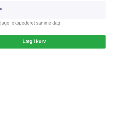
pe
erdage, ekspederet samme dag
Læg i kurv