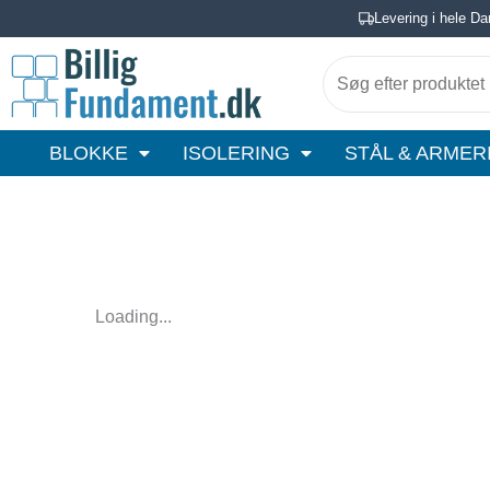
Gå
Levering i hele D
til
Søg
indholdet
efter
produktet
BLOKKE
ISOLERING
STÅL & ARMER
her
…
Loading...