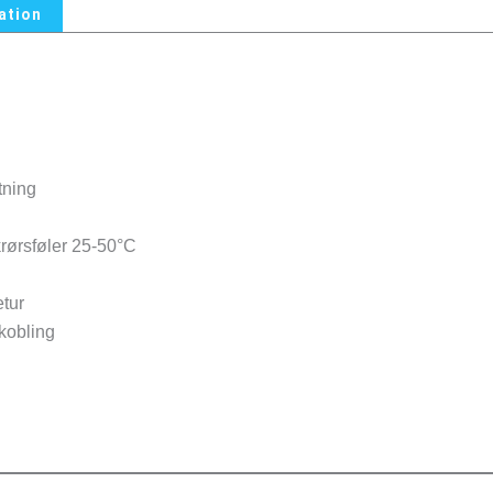
ation
tning
rørsføler 25-50°C
etur
kobling