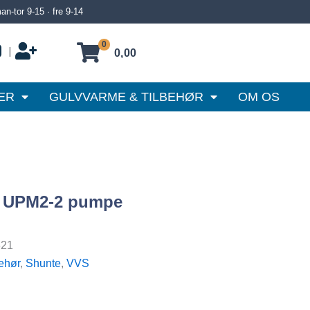
n-tor 9-15 · fre 9-14
0
|
0,00
ER
GULVVARME & TILBEHØR
OM OS
s UPM2-2 pumpe
321
ehør
,
Shunte
,
VVS