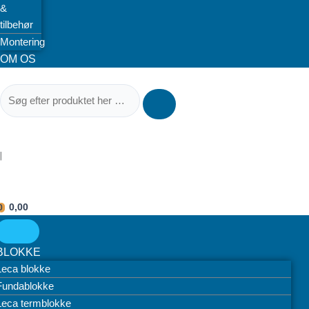
&
tilbehør
Montering
OM OS
|
0,00
0
BLOKKE
Leca blokke
Fundablokke
Leca termblokke