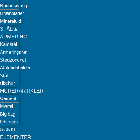
Radonsikring
Drænplader
Mineraluld
STÅL &
ARMERING
Kamstål
Armeringsnet
Stødzonenet
Afstandsholder
Stål
tilbehør
MURERARTIKLER
Cement
Mørtel
Big bag
Fibergips
SOKKEL
ELEMENTER