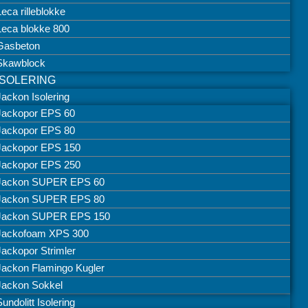
Leca rilleblokke
Leca blokke 800
Gasbeton
Skawblock
ISOLERING
Jackon Isolering
Jackopor EPS 60
Jackopor EPS 80
Jackopor EPS 150
Jackopor EPS 250
Jackon SUPER EPS 60
Jackon SUPER EPS 80
Jackon SUPER EPS 150
Jackofoam XPS 300
Jackopor Strimler
Jackon Flamingo Kugler
Jackon Sokkel
Sundolitt Isolering