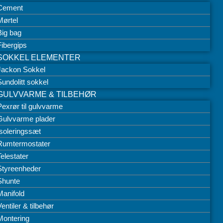
Cement
Mørtel
Big bag
Fibergips
SOKKEL ELEMENTER
Jackon Sokkel
Sundolitt sokkel
GULVVARME & TILBEHØR
Pexrør til gulvvarme
Gulvvarme plader
Isoleringssæt
Rumtermostater
Telestater
Styreenheder
Shunte
Manifold
entiler & tilbehør
Montering