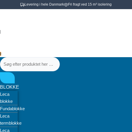
Gå
Levering i hele Danmark
Fri fragt ved 15 m³ isolering
til
Søg
Søg
kvikshunt
indholdet
efter
efter
3
produktet
produktet
kredse
|
her
her
u/forindstilling.
…
…
UPM3
15-
0
50
pumpe.
20
mm
PEX
BLOKKE
kobl.
Leca
antal
blokke
Fundablokke
Leca
termblokke
Leca