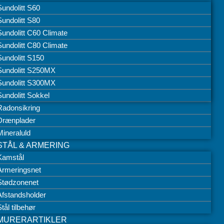
Sundolitt S60
Sundolitt S80
Sundolitt C60 Climate
Sundolitt C80 Climate
Sundolitt S150
Sundolitt S250MX
Sundolitt S300MX
Sundolitt Sokkel
Radonsikring
Drænplader
Mineraluld
STÅL & ARMERING
Kamstål
Armeringsnet
Stødzonenet
Afstandsholder
tål tilbehør
MURERARTIKLER