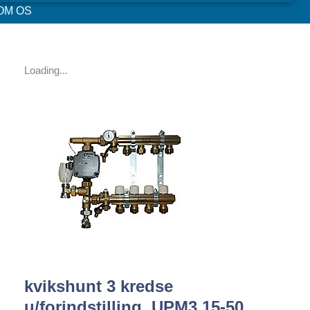
OM OS
Loading...
kvikshunt 3 kredse
u/forindstilling. UPM3 15-50