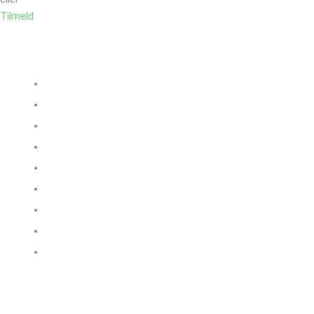
Tilmeld
Sortiment
Blokke
Isolering
Stål og armering
Murerartikler
Radonsikring
Skruefundament
VVS
VA Spildevand og afløb
Øvrige