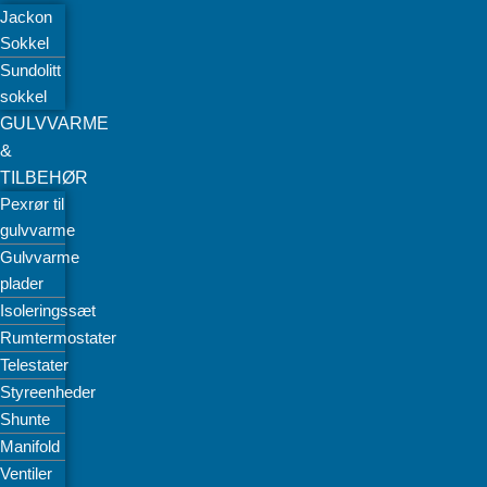
Jackon
Sokkel
Sundolitt
sokkel
GULVVARME
&
TILBEHØR
Pexrør til
gulvvarme
Gulvvarme
plader
Isoleringssæt
Rumtermostater
Telestater
Styreenheder
Shunte
Manifold
Ventiler