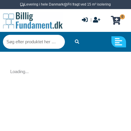
Gå
Levering i hele Danmark
Fri fragt ved 15 m³ isolering
til
0
indholdet
|
Søg
efter
produktet
her
…
Loading...