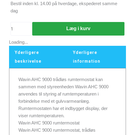
Wavin
Bestil inden kl. 14.00 på hverdage, ekspederet samme
AHC
dag
9000
rumtermostat,
Læg i kurv
trådløs
antal
Loading...
Yderligere
Yderligere
beskrivelse
information
Wavin AHC 9000 trådløs rumtermostat kan
sammen med styreenheden Wavin AHC 9000
anvendes til styring af rumtemperaturen i
forbindelse med et gulvvarmeanlæg.
Rumtermostaten har et indbygget display, der
viser rumtemperaturen.
Wavin AHC 9000 rumtermostat
Wavin AHC 9000 rumtermostat, trådløs