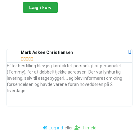
ekstern
Læg i kurv
antenne
antal
Mark Askøe Christiansen





Efter bestilling blev jeg kontaktet personligt af personalet
Ser
(Tommy), for at dobbelttjekke adressen. Der var lynhurtig
vej
levering, selv til etagebyggeri. Jeg blev informeret omkring
ud
forsendelsen og havde varene foran hoveddøren på 2
mai
hverdage.
je
anb
eller
Tilmeld
Log ind