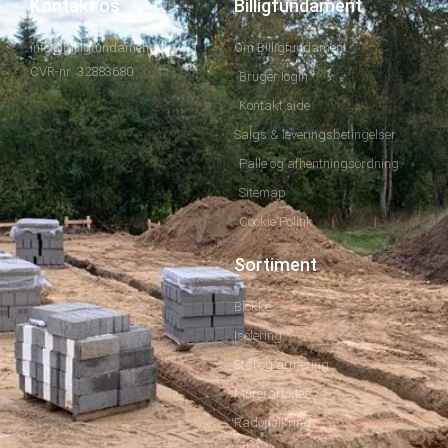
Kontakt os
Billigfundament
info@billigfundament.dk
Om Billigfundament
CVR-nr: 32883680
Bruger login
Kontakt side
Salgs & leveringsbetingelser
Palle og afhentningsordning
Sitemap
Cookie Politik
Sortiment
Blokke
Isolering
Stål og armering
Murerartikler
Radonsikring