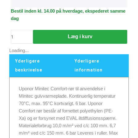
Uponor
Bestil inden kl. 14.00 på hverdage, ekspederet samme
Minitec-
dag
rør
9,9x1,1mm
Læg i kurv
rulle
med
Loading...
120
Yderligere
Yderligere
mtr.
antal
beskrivelse
information
Uponor Minitec Comfort-rør til anvendelse i
Minitec gulvvarmeplade. Kontinuerlig temperatur
70°C, max. 95°C kortvarigt. 6 bar. Uponor
Comfort rør består af fornettet polyethylen (PE-
Xa) og er forsynet med EVAL iltdiffusionsspærre.
Materialeforbrug 10,0 m/m² ved c/c 100 mm. 6,7
m/m² ved c/c 150 mm. 6 bar Leveres i ruller. Max