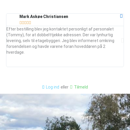
Mark Askøe Christiansen





Efter bestilling blev jeg kontaktet personligt af personalet
Ser
(Tommy), for at dobbelttjekke adressen. Der var lynhurtig
vej
levering, selv til etagebyggeri. Jeg blev informeret omkring
ud
forsendelsen og havde varene foran hoveddøren på 2
mai
hverdage.
je
anb
eller
Tilmeld
Log ind