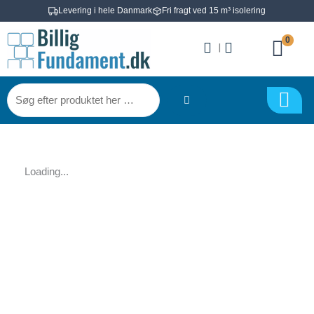
Gå
Levering i hele Danmark
Fri fragt ved 15 m³ isolering
til
0
indholdet
|
Søg
efter
produktet
her
…
Loading...