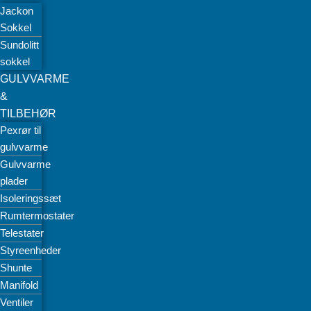
Jackon
Sokkel
Sundolitt
sokkel
GULVVARME
&
TILBEHØR
Pexrør til
gulvvarme
Gulvvarme
plader
Isoleringssæt
Rumtermostater
Telestater
Styreenheder
Shunte
Manifold
Ventiler