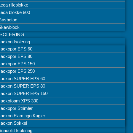
Leca rilleblokke
Leca blokke 800
Gasbeton
Skawblock
ISOLERING
Jackon Isolering
Jackopor EPS 60
Jackopor EPS 80
Jackopor EPS 150
Jackopor EPS 250
Jackon SUPER EPS 60
Jackon SUPER EPS 80
Jackon SUPER EPS 150
Jackofoam XPS 300
Jackopor Strimler
Jackon Flamingo Kugler
Jackon Sokkel
Sundolitt Isolering