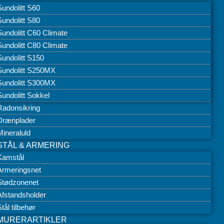
Sundolitt S60
Sundolitt S80
Sundolitt C60 Climate
Sundolitt C80 Climate
Sundolitt S150
Sundolitt S250MX
Sundolitt S300MX
Sundolitt Sokkel
Radonsikring
Drænplader
Mineraluld
STÅL & ARMERING
Kamstål
Armeringsnet
Stødzonenet
Afstandsholder
tål tilbehør
MURERARTIKLER