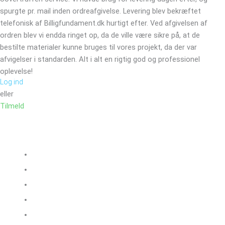
spurgte pr. mail inden ordreafgivelse. Levering blev bekræftet
telefonisk af Billigfundament.dk hurtigt efter. Ved afgivelsen af
ordren blev vi endda ringet op, da de ville være sikre på, at de
bestilte materialer kunne bruges til vores projekt, da der var
afvigelser i standarden. Alt i alt en rigtig god og professionel
oplevelse!
Log ind
eller
Tilmeld
Sortiment
Blokke
Isolering
Stål og armering
Murerartikler
Radonsikring