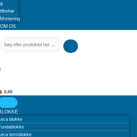
&
tilbehør
Montering
OM OS
|
0,00
0
BLOKKE
Leca blokke
Fundablokke
Leca termblokke