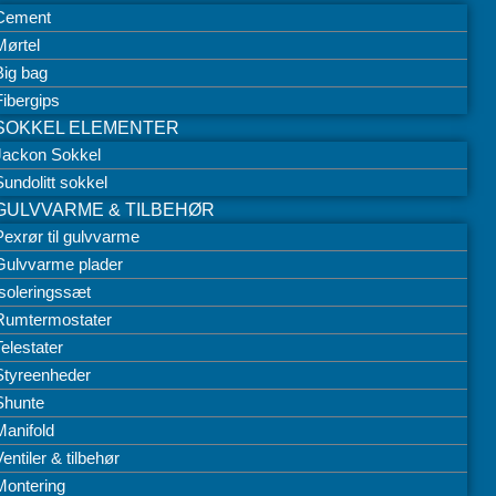
Cement
Mørtel
Big bag
Fibergips
SOKKEL ELEMENTER
Jackon Sokkel
Sundolitt sokkel
GULVVARME & TILBEHØR
Pexrør til gulvvarme
Gulvvarme plader
Isoleringssæt
Rumtermostater
Telestater
Styreenheder
Shunte
Manifold
entiler & tilbehør
Montering