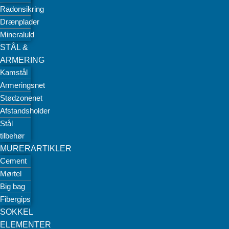
Radonsikring
Drænplader
Mineraluld
STÅL &
ARMERING
Kamstål
Armeringsnet
Stødzonenet
Afstandsholder
Stål
tilbehør
MURERARTIKLER
Cement
Mørtel
Big bag
Fibergips
SOKKEL
ELEMENTER