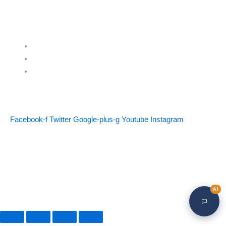
Kontakt os
info@billigfundament.dk
CVR-nr: 32883680
Følg os
Facebook-f
Twitter
Google-plus-g
Youtube
Instagram
© Billigfundament.dk ApS
OBS! Ikke varer på denne adresse! Søndre Mellemvej 30A, 4000 Roskilde
AI