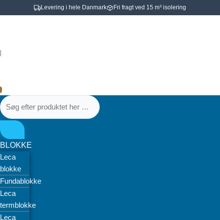
Gå
Levering i hele Danmark
Fri fragt ved 15 m³ isolering
til
Søg
Søg
Kamstål
indholdet
efter
efter
ribbet
produktet
produktet
-
|
her
her
12mm
…
…
x
3m
0
antal
BLOKKE
Leca
blokke
Fundablokke
Leca
termblokke
Leca