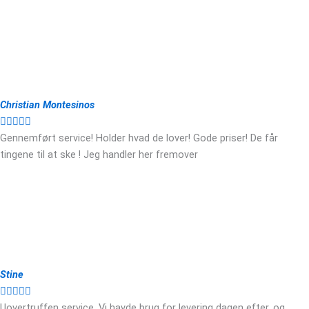
Christian Montesinos





Gennemført service! Holder hvad de lover! Gode priser! De får
tingene til at ske ! Jeg handler her fremover
Stine





Uovertruffen service. Vi havde brug for levering dagen efter, og