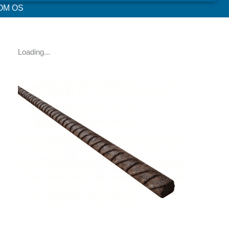
OM OS
Loading...