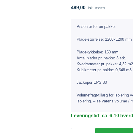
489,00
inkl. moms
Prisen er for en pakke.
Plade-størrelse: 1200×1200 mm
Plade-tykkelse: 150 mm
Antal plader pr. pakke: 3 stk.
Kvadratmeter pr. pakke: 4,32 m2
Kubikmeter pr. pakke: 0,648 m3
Jackopor EPS 80
Volumefragt-tillæg for isolering
isolering. – se varens volume / 
Jackopor
Leveringstid: ca. 6-10 hver
EPS
80