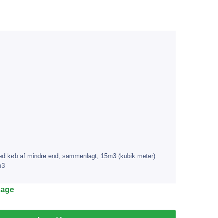
 ved køb af mindre end, sammenlagt, 15m3 (kubik meter)
m3
dage