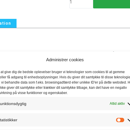
-
150x1200x1200mm
4,32
ation
m2/pk
antal
 styrke sammenlignet med styrke 60. Anvendelig til områder m
Administrer cookies
.
 at give dig de bedste oplevelser bruger vi teknologier som cookies til at gemme
eller få adgang til enhedsoplysninger. Hvis du giver dit samtykke til disse teknologie
 vi behandle data som f.eks. browsingadfærd eller unikke ID'er på dette websted. H
ikke giver dit samtykke eller trækker dit samtykke tilbage, kan det have en negativ
terfølgende betonstøbning og isolering af tag.
virkning på visse funktioner og egenskaber.
unktionsdygtig
Altid aktiv
tatistikker
er og nogle kommercielle bygninger med moderat belastning.
St