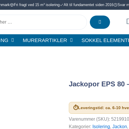
anmark
Fri fragt ved 15 m³ isolering
Alt til fundamentet siden 2016
Svar ma
ING
MURERARTIKLER
SOKKEL ELEMENT
Jackopor EPS 80 
⏱
Leveringstid: ca. 6-10 hv
Varenummer (SKU):
521991
Kategorier:
Isolering
,
Jackon