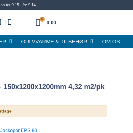
n-tor 9-15 · fre 9-14
0
|
0,00
ER
GULVVARME & TILBEHØR
OM OS
– 150x1200x1200mm 4,32 m2/pk
erdage
0
,
Jackopor EPS 80