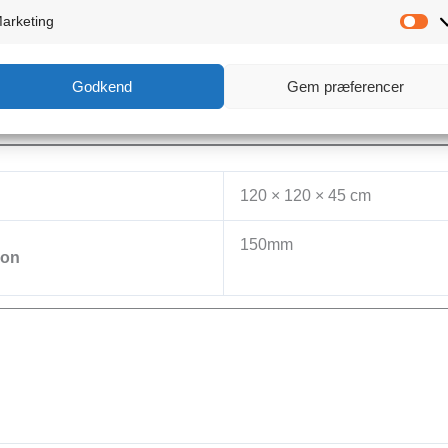
arketing
Ma
 samme fordele som grafitisolering, har den stadig gode isolerin
Godkend
Gem præferencer
120 × 120 × 45 cm
150mm
ion