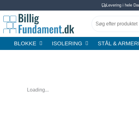
Gå
Levering i hele D
til
Søg
indholdet
efter
produktet
BLOKKE
ISOLERING
STÅL & ARMER
her
…
Loading...