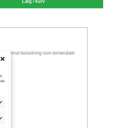
Læg i kurv
ed moderat belastning som terrændæk
r,
vis
atistikker