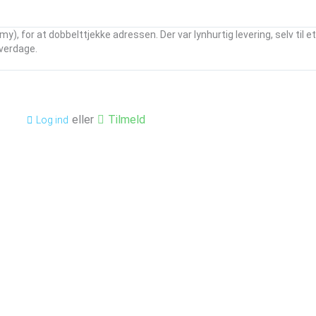
my), for at dobbelttjekke adressen. Der var lynhurtig levering, selv til 
verdage.
eller
Tilmeld
Log ind
gfundament
Kontakt os
ligfundament
info@billigfundament.dk
CVR-nr: 32883680
 login
t side