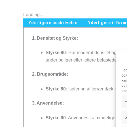
Loading...
Yderligere beskrivelse
Yderligere inform
1. Densitet og Styrke:
Styrke 80:
Har moderat densitet og øget
under boliger eller lettere belastede tage
For
2. Brugsområde:
og/
kan
du 
Styrke 80:
Isolering af terrændæk med ef
ind
F
3. Anvendelse:
S
Styrke 80:
Anvendes i almindelige bolig