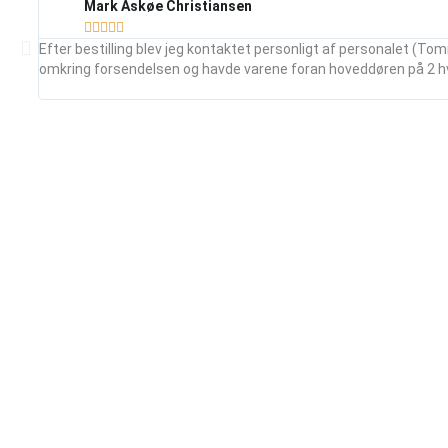
Mark Askøe Christiansen





Efter bestilling blev jeg kontaktet personligt af personalet (Tom
omkring forsendelsen og havde varene foran hoveddøren på 2 h
Sortiment
Billi
Blokke
Om Bil
Isolering
Bruger
Stål og armering
Kontak