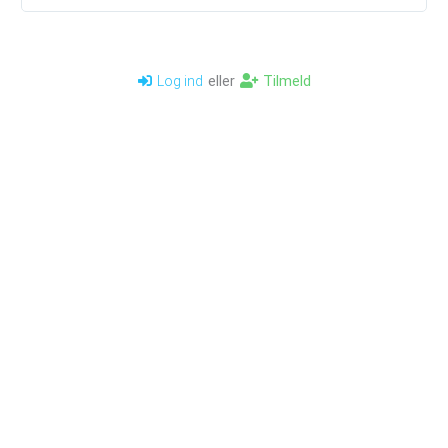
eller
Tilmeld
Log ind
Kontakt os
Billigfundament
info@billigfundament.dk
Om Billigfundament
CVR-nr: 32883680
Bruger login
Kontakt side
Salgs & leveringsbetingelser
Palle og afhentningsordning
Sitemap