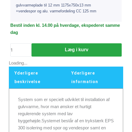
gulvvarmeplade til 12 mm 1175x750x13 mm
+vendespor og alu. varmefordeling CC 125 mm
gulvvarmeplade
Bestil inden kl. 14.00 på hverdage, ekspederet samme
til
dag
12
mm
Læg i kurv
1175x750x13
mm
Loading...
+vendespor
Yderligere
Yderligere
og
alu.
beskrivelse
information
varmefordeling
CC
System som er specielt udviklet til installation af
125
gulvvarme, hvor man ønsker et hurtigt
mm
regulerende system med lav
antal
byggehøjde.Systemet består af en trykstærk EPS
300 isolering med spor og vendespor samt en