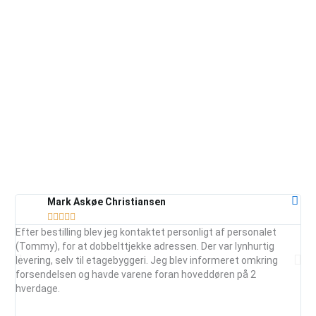
Mark Askøe Christiansen





Efter bestilling blev jeg kontaktet personligt af personalet
Ser
(Tommy), for at dobbelttjekke adressen. Der var lynhurtig
vej
levering, selv til etagebyggeri. Jeg blev informeret omkring
ud
forsendelsen og havde varene foran hoveddøren på 2
mai
hverdage.
je
anb