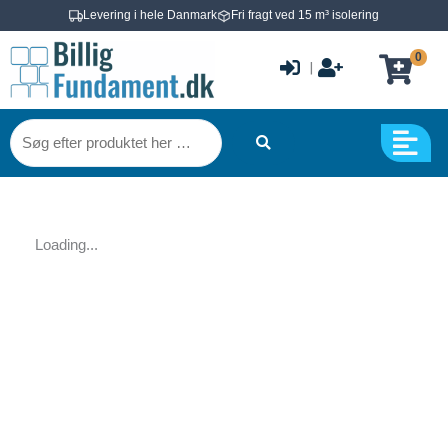
Gå
Levering i hele Danmark
Fri fragt ved 15 m³ isolering
til
0
indholdet
|
Søg
efter
produktet
her
…
Loading...