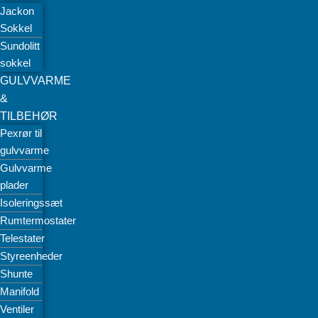
Jackon
Sokkel
Sundolitt
sokkel
GULVVARME
&
TILBEHØR
Pexrør til
gulvvarme
Gulvvarme
plader
Isoleringssæt
Rumtermostater
Telestater
Styreenheder
Shunte
Manifold
Ventiler