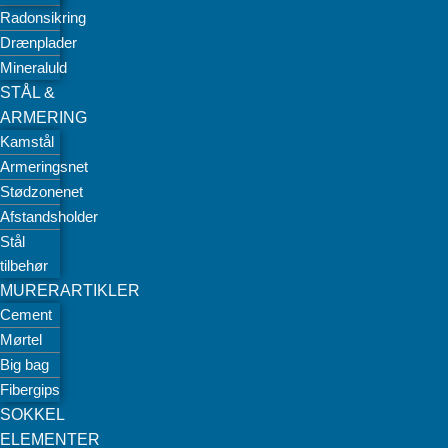
Radonsikring
Drænplader
Mineraluld
STÅL &
ARMERING
Kamstål
Armeringsnet
Stødzonenet
Afstandsholder
Stål
tilbehør
MURERARTIKLER
Cement
Mørtel
Big bag
Fibergips
SOKKEL
ELEMENTER