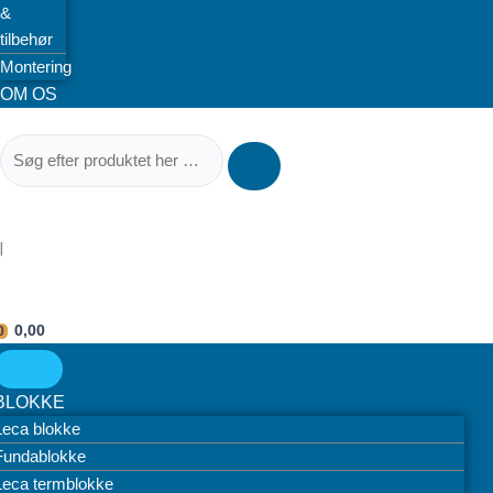
&
tilbehør
Montering
OM OS
|
0,00
0
BLOKKE
Leca blokke
Fundablokke
Leca termblokke