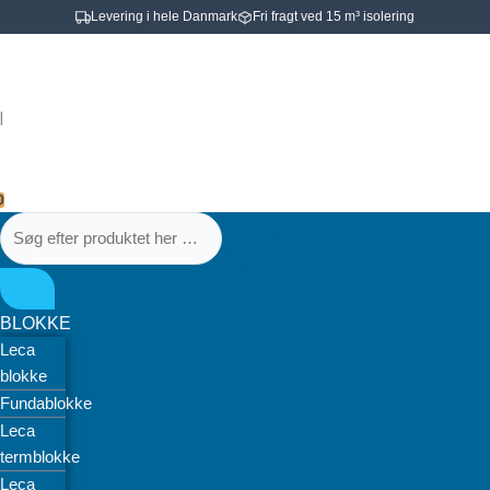
Gå
Levering i hele Danmark
Fri fragt ved 15 m³ isolering
til
Søg
Søg
Uponor
indholdet
efter
efter
Minitec
produktet
produktet
dobbeltfordelerrør
|
her
her
inkl.koblinger
…
…
9,9mm
antal
0
BLOKKE
Leca
blokke
Fundablokke
Leca
termblokke
Leca