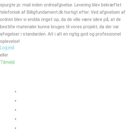
spurgte pr. mail inden ordreafgivelse. Levering blev bekræftet
telefonisk af Billigfundament.dk hurtigt efter. Ved afgivelsen af
ordren blev vi endda ringet op, da de ville være sikre på, at de
bestilte materialer kunne bruges til vores projekt, da der var
afvigelser i standarden. Alt i alt en rigtig god og professionel
oplevelse!
Log ind
eller
Tilmeld
Sortiment
Blokke
Isolering
Stål og armering
Murerartikler
Radonsikring