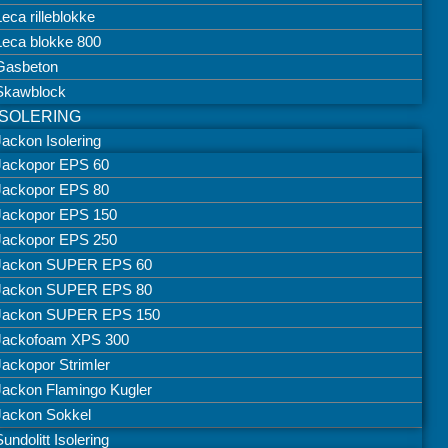
Leca rilleblokke
Leca blokke 800
Gasbeton
Skawblock
ISOLERING
Jackon Isolering
Jackopor EPS 60
Jackopor EPS 80
Jackopor EPS 150
Jackopor EPS 250
Jackon SUPER EPS 60
Jackon SUPER EPS 80
Jackon SUPER EPS 150
Jackofoam XPS 300
Jackopor Strimler
Jackon Flamingo Kugler
Jackon Sokkel
Sundolitt Isolering