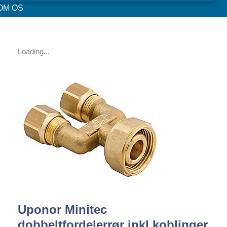
OM OS
Loading...
Uponor Minitec
dobbeltfordelerrør inkl.koblinger