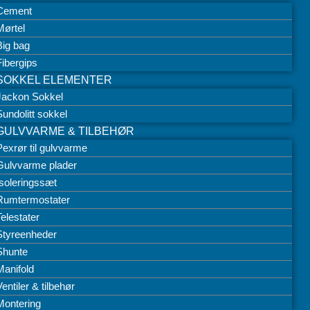
Cement
Mørtel
Big bag
Fibergips
SOKKEL ELEMENTER
Jackon Sokkel
Sundolitt sokkel
GULVVARME & TILBEHØR
Pexrør til gulvvarme
Gulvvarme plader
Isoleringssæt
Rumtermostater
Telestater
Styreenheder
Shunte
Manifold
entiler & tilbehør
Montering