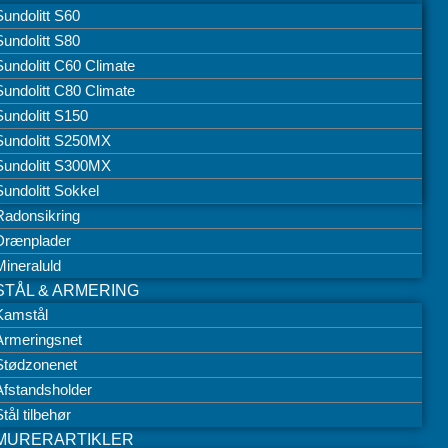
Sundolitt S60
Sundolitt S80
Sundolitt C60 Climate
Sundolitt C80 Climate
Sundolitt S150
Sundolitt S250MX
Sundolitt S300MX
Sundolitt Sokkel
Radonsikring
Drænplader
Mineraluld
STÅL & ARMERING
Kamstål
Armeringsnet
Stødzonenet
Afstandsholder
tål tilbehør
MURERARTIKLER