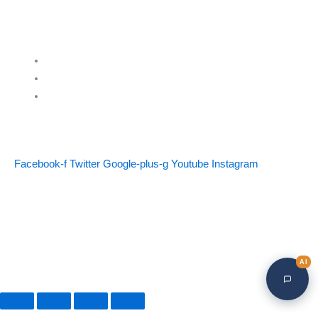
Kontakt os
info@billigfundament.dk
CVR-nr: 32883680
Følg os
Facebook-f
Twitter
Google-plus-g
Youtube
Instagram
© Billigfundament.dk ApS
OBS! Ikke varer på denne adresse! Søndre Mellemvej 30A, 4000 Roskilde
AI