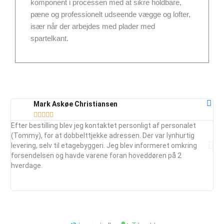
komponent i processen med at sikre holdbare,
pæne og professionelt udseende vægge og lofter,
især når der arbejdes med plader med
spartelkant.
Mark Askøe Christiansen





Efter bestilling blev jeg kontaktet personligt af personalet
Ser
(Tommy), for at dobbelttjekke adressen. Der var lynhurtig
vej
levering, selv til etagebyggeri. Jeg blev informeret omkring
ud
forsendelsen og havde varene foran hoveddøren på 2
mai
hverdage.
je
anb