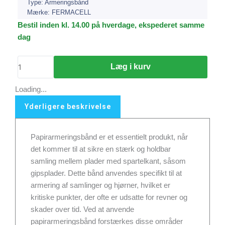
Type: Armeringsbånd
Mærke: FERMACELL
Fermacell
Bestil inden kl. 14.00 på hverdage, ekspederet samme
Papir
dag
Armeringsbånd
53mm
Læg i kurv
x
75m
Loading...
antal
Yderligere beskrivelse
Papirarmeringsbånd er et essentielt produkt, når
det kommer til at sikre en stærk og holdbar
samling mellem plader med spartelkant, såsom
gipsplader. Dette bånd anvendes specifikt til at
armering af samlinger og hjørner, hvilket er
kritiske punkter, der ofte er udsatte for revner og
skader over tid. Ved at anvende
papirarmeringsbånd forstærkes disse områder