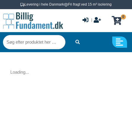
Gå
Levering i hele Danmark
Fri fragt ved 15 m³ isolering
til
0
indholdet
|
Søg
efter
produktet
her
…
Loading...