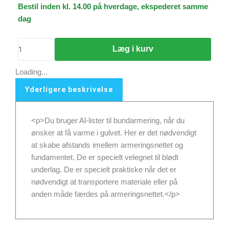
AL-
Bestil inden kl. 14.00 på hverdage, ekspederet samme
Liste
dag
-
2m
Læg i kurv
x
25mm
Loading...
(50stk
Yderligere beskrivelse
á
2m)
antal
<p>Du bruger Al-lister til bundarmering, når du
ønsker at få varme i gulvet. Her er det nødvendigt
at skabe afstands imellem armeringsnettet og
fundamentet. De er specielt velegnet til blødt
underlag. De er specielt praktiske når det er
nødvendigt at transportere materiale eller på
anden måde færdes på armeringsnettet.</p>