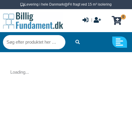
Gå
Levering i hele Danmark
Fri fragt ved 15 m³ isolering
til
0
indholdet
|
Søg
efter
produktet
her
…
Loading...