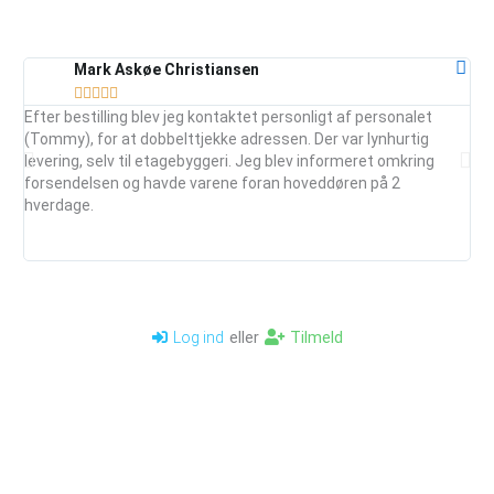
Mark Askøe Christiansen





Efter bestilling blev jeg kontaktet personligt af personalet
Ser
(Tommy), for at dobbelttjekke adressen. Der var lynhurtig
vej
levering, selv til etagebyggeri. Jeg blev informeret omkring
ud
forsendelsen og havde varene foran hoveddøren på 2
mai
hverdage.
je
anb
eller
Tilmeld
Log ind